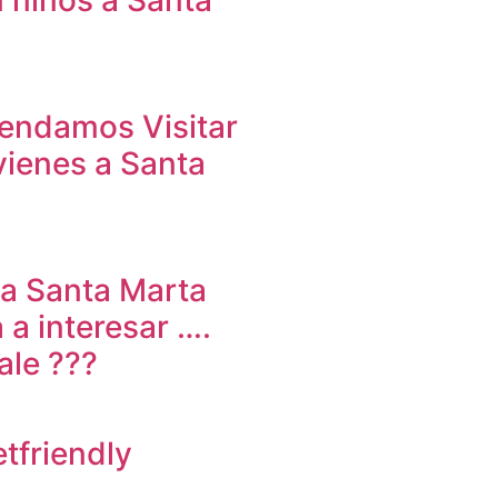
n niños a Santa
endamos Visitar
vienes a Santa
 a Santa Marta
a a interesar ….
ale ???
tfriendly